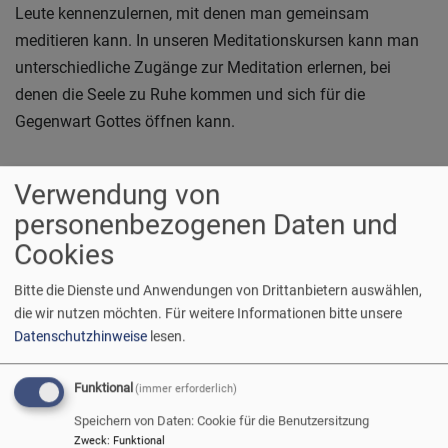
Leute kennenzulernen, mit denen man gemeinsam
meditieren kann. In unseren Meditationskursen kann man
unterschiedliche Zugänge zur Meditation erlernen, bei
denen die Seele zu Ruhe kommen und sich für die
Gegenwart Gottes öffnen kann.
Verwendung von
personenbezogenen Daten und
Aktuelle Veranstaltungen
Cookies
Bitte die Dienste und Anwendungen von Drittanbietern auswählen,
die wir nutzen möchten.
Für weitere Informationen bitte unsere
Weitere geistliche Angebote
Datenschutzhinweise
lesen.
TAIZÉGEBET
Funktional
(immer erforderlich)
Speichern von Daten: Cookie für die Benutzersitzung
Zweck
:
Funktional